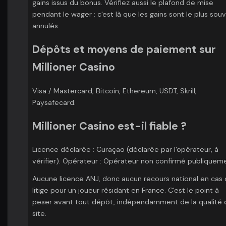
gains issus du bonus. Vérifiez aussi le plafond de mise
pendant le wager : c'est là que les gains sont le plus sou
annulés.
Dépôts et moyens de paiement sur
Millioner Casino
Visa / Mastercard, Bitcoin, Ethereum, USDT, Skrill,
Paysafecard.
Millioner Casino est-il fiable ?
Licence déclarée : Curaçao (déclarée par l'opérateur, à
vérifier). Opérateur : Opérateur non confirmé publiqueme
Aucune licence ANJ, donc aucun recours national en cas
litige pour un joueur résidant en France. C'est le point à
peser avant tout dépôt, indépendamment de la qualité 
site.