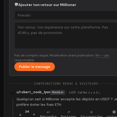
Ajouter ton retour sur Millioner
Pas de compte requis. Modération avant publication.
18+ — jeu
responsable
Publier le message
CONTRIBUTIONS RÉDAC & VISITEURS
u/robert_noob_lyon
· 1405 karma
· il y a 6 j
Member
Ro
Quelqu'un sait si Millioner accepte les dépôts en USDT ? J
préfère éviter les frais ETH.
24
↩
↗
☆
🔴
▲
▼
Répondre
Partager
Sauvegarder
criti