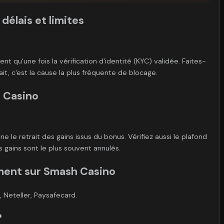
délais et limites
nt qu'une fois la vérification d'identité (KYC) validée. Faites-
t, c'est la cause la plus fréquente de blocage.
 Casino
 le retrait des gains issus du bonus. Vérifiez aussi le plafond
s gains sont le plus souvent annulés.
ment sur Smash Casino
, Neteller, Paysafecard.
?