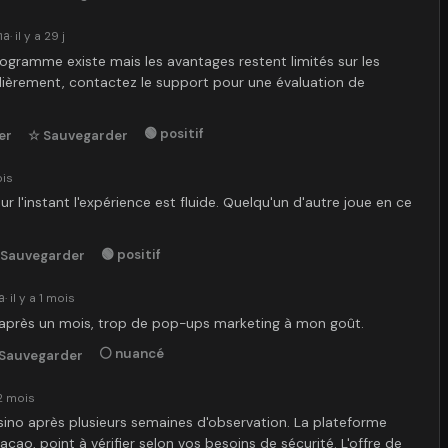
ma
· il y a 29 j
rogramme existe mais les avantages restent limités sur les
lièrement, contactez le support pour une évaluation de
🟢 positif
er
☆ Sauvegarder
ois
 l'instant l'expérience est fluide. Quelqu'un d'autre joue en ce
🟢 positif
 Sauvegarder
a
· il y a 1 mois
après un mois, trop de pop-ups marketing à mon goût.
⚪ nuancé
Sauvegarder
a 2 mois
no après plusieurs semaines d'observation. La plateforme
ao, point à vérifier selon vos besoins de sécurité. L'offre de