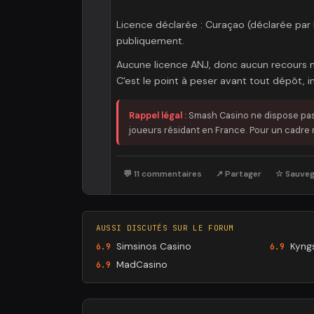
Licence déclarée : Curaçao (déclarée par l
publiquement.
Aucune licence ANJ, donc aucun recours na
C'est le point à peser avant tout dépôt, 
Rappel légal :
Smash Casino ne dispose pas 
joueurs résidant en France. Pour un cadre r
💬 11 commentaires
↗ Partager
☆ Sauveg
AUSSI DISCUTÉS SUR LE FORUM
Simsinos Casino
Kyng
6.9
6.9
MadCasino
6.9