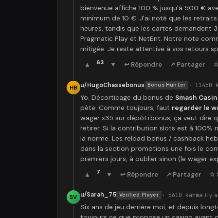
bienvenue affiche 100 % jusqu'à 500 € ave
minimum de 10 €. J'ai noté que les retrait
heures, tandis que les cartes demandent 3
Pragmatic Play et NetEnt. Notre note commun
mitigée. Je reste attentive à vos retours sp
63
▲
▼
↩ Répondre
↗ Partager
☆
u/HugoChassebonus
· 11450 
Bonus Hunter
HB
Yo. Décorticage du bonus de
Smash Casin
pète. Comme toujours, faut
regarder le w
wager x35 sur dépôt+bonus, ça veut dire 
retirer. Si la contribution slots est à 100
la norme. Les reload bonus / cashback heb
dans la section promotions une fois le comp
premiers jours, à oublier sinon (le wager exp
7
▲
▼
↩ Répondre
↗ Partager
☆ 
u/Sarah_75
· 5610 karma
· il y
Verified Player
SV
Six ans de jeu derrière moi, et depuis lon
toujours ce que propose un casino avant 