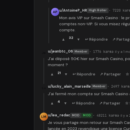
u/AntoineP_HR
· 7220 kar
High Roller
AP
Mon avis VIP sur Smash Casino : le p
comptes non-VIP. Si vous misez régu
compte.
32
▲
▼
↩ Répondre
↗ Partag
u/jeanbtc_06
· 1776 karma
· il y a 1 m
Member
Je
J'ai déposé 50€ hier sur Smash Casino, pour
moment ?
21
▲
▼
↩ Répondre
↗ Partager
☆
u/lucky_alain_marseille
· 2497 karm
Member
Lu
J'ai fermé mon compte sur Smash Casino 
4
▲
▼
↩ Répondre
↗ Partager
☆ 
u/lea_redac
· 48211 karma
· il y 
MOD
MOD
LM
Je vous partage mon retour sur Smash Casi
lancée en 2023 revendique une licence Curaç