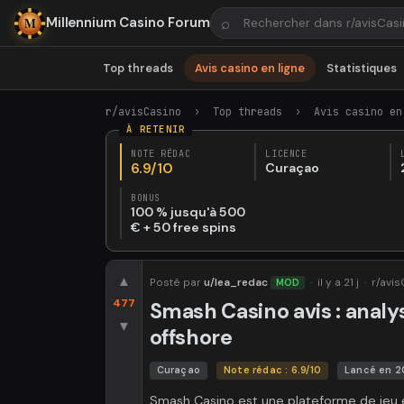
Millennium Casino Forum
M
Top threads
Avis casino en ligne
Statistiques
r/avisCasino ›
Top threads
›
Avis casino en
NOTE RÉDAC
LICENCE
6.9/10
Curaçao
BONUS
100 % jusqu'à 500
€ + 50 free spins
▲
Posté par
u/lea_redac
· il y a 21 j · r/av
MOD
477
Smash Casino avis : anal
▼
offshore
Curaçao
Note rédac : 6.9/10
Lancé en 2
Smash Casino est une plateforme de jeu e