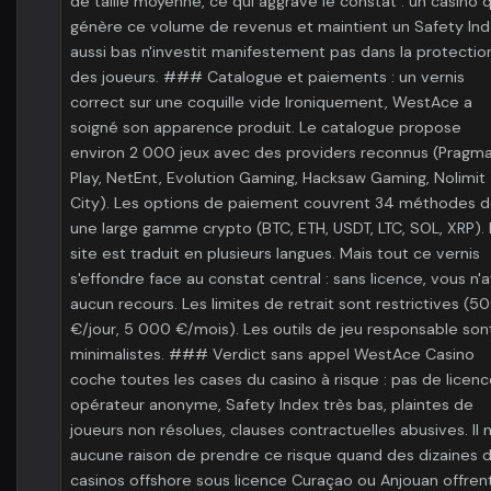
de taille moyenne, ce qui aggrave le constat : un casino q
génère ce volume de revenus et maintient un Safety In
aussi bas n'investit manifestement pas dans la protectio
des joueurs. ### Catalogue et paiements : un vernis
correct sur une coquille vide Ironiquement, WestAce a
soigné son apparence produit. Le catalogue propose
environ 2 000 jeux avec des providers reconnus (Pragma
Play, NetEnt, Evolution Gaming, Hacksaw Gaming, Nolimit
City). Les options de paiement couvrent 34 méthodes d
une large gamme crypto (BTC, ETH, USDT, LTC, SOL, XRP). 
site est traduit en plusieurs langues. Mais tout ce vernis
s'effondre face au constat central : sans licence, vous n'
aucun recours. Les limites de retrait sont restrictives (5
€/jour, 5 000 €/mois). Les outils de jeu responsable son
minimalistes. ### Verdict sans appel WestAce Casino
coche toutes les cases du casino à risque : pas de licenc
opérateur anonyme, Safety Index très bas, plaintes de
joueurs non résolues, clauses contractuelles abusives. Il n
aucune raison de prendre ce risque quand des dizaines 
casinos offshore sous licence Curaçao ou Anjouan offren