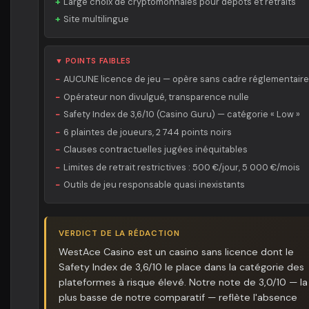
Large choix de cryptomonnaies pour dépôts et retraits
Site multilingue
▼ POINTS FAIBLES
AUCUNE licence de jeu — opère sans cadre réglementair
Opérateur non divulgué, transparence nulle
Safety Index de 3,6/10 (Casino Guru) — catégorie « Low »
6 plaintes de joueurs, 2 744 points noirs
Clauses contractuelles jugées inéquitables
Limites de retrait restrictives : 500 €/jour, 5 000 €/mois
Outils de jeu responsable quasi inexistants
VERDICT DE LA RÉDACTION
WestAce Casino est un casino sans licence dont le
Safety Index de 3,6/10 le place dans la catégorie des
plateformes à risque élevé. Notre note de 3,0/10 — la
plus basse de notre comparatif — reflète l'absence