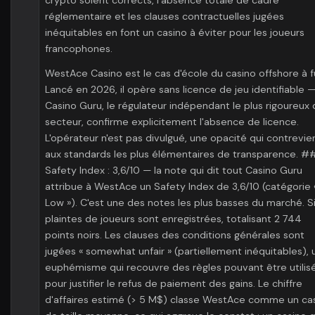
crypto soient corrects, l'absence totale de cadre
réglementaire et les clauses contractuelles jugées
inéquitables en font un casino à éviter pour les joueurs
francophones.
WestAce Casino est le cas d'école du casino offshore à fu
Lancé en 2026, il opère sans licence de jeu identifiable 
Casino Guru, le régulateur indépendant le plus rigoureux 
secteur, confirme explicitement l'absence de licence.
L'opérateur n'est pas divulgué, une opacité qui contrevie
aux standards les plus élémentaires de transparence. 
Safety Index : 3,6/10 — la note qui dit tout Casino Guru
attribue à WestAce un Safety Index de 3,6/10 (catégorie 
Low »). C'est une des notes les plus basses du marché. S
plaintes de joueurs sont enregistrées, totalisant 2 744
points noirs. Les clauses des conditions générales sont
jugées « somewhat unfair » (partiellement inéquitables), 
euphémisme qui recouvre des règles pouvant être utilis
pour justifier le refus de paiement des gains. Le chiffre
d'affaires estimé (> 5 M$) classe WestAce comme un ca