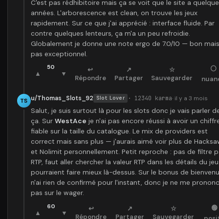
C'est pas rédhibitoire mais ça se voit que le site a quelqu
années. L'arborescence est clean, on trouve les jeux
rapidement. Sur ce que j'ai apprécié : interface fluide. Par
contre quelques lenteurs, ça m'a un peu refroidie.
Globalement je donne une note ergo de 7.0/10 — bon mai
pas exceptionnel.
50
⚪
↩
↗
☆
▲
▼
Répondre
Partager
Sauvegarder
nuan
u/Thomas_Slots_92
· 12340 karma
· il y a 3 mois
Slot Lover
TS
Salut, je suis surtout là pour les slots donc je vais parler d
ça. Sur
WestAce
je n'ai pas encore réussi à avoir un chiffr
fiable sur la taille du catalogue. Le mix de providers est
correct mais sans plus — j'aurais aimé voir plus de Hacks
et Nolimit personnellement. Petit reproche : pas de filtre p
RTP, faut aller chercher la valeur RTP dans les détails du jeu.
pourraient faire mieux là-dessus. Sur le bonus de bienvenu
n'ai rien de confirmé pour l'instant, donc je ne me pronon
pas sur le wager.
60
🟢
↩
↗
☆
▲
▼
Répondre
Partager
Sauvegarder
posi