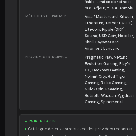
fiable. Limites de retrait :
500 €/jour, 5 000 €/mois.
MÉTHODES DE PAIEMENT
Visa / Mastercard, Bitcoin,
Ethereum, Tether (USDT),
Litecoin, Ripple (XRP),
Solana, USD Coin, Neteller,
Skrill, PaysafeCard,
Virement bancaire
PROVIDERS PRINCIPAUX
Pragmatic Play, NetEnt,
Evolution Gaming, Play'n
GO, Hacksaw Gaming,
Nolimit City, Red Tiger
Gaming, Relax Gaming,
Quickspin, BGaming,
Betsoft, Wazdan, Yggdrasil
Gaming, Spinomenal
▲ POINTS FORTS
Catalogue de jeux correct avec des providers reconnus