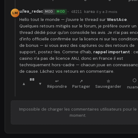
u/lea_redac
· 48211 karma
· il y a 3 mois
MOD
MOD
LM
Hello tout le monde — j'ouvre le thread sur
WestAce
.
Quelques retours mitigés sur le forum, je préfère ouvrir un
thread dédié pour qu'on consolide les avis. Je n'ai pas enc
d'info officielle confirmée sur la licence ni sur les condition
de bonus — si vous avez des captures ou des retours de
support, postez-les. Comme d'hab,
rappel important
: c
casino n'a pas de licence ANJ, donc en France il est
techniquement hors-cadre — chacun joue en connaissan
de cause. Lâchez vos retours en commentaire.
88
⚪
↩
↗
☆
▲
▼
Répondre
Partager
Sauvegarder
nuan
Impossible de charger les commentaires utilisateurs pour le
moment.